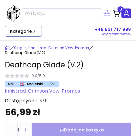
0
+48 531 717 999
Kategorie
Masz pytania? Zadzwoń.
Single
Innistrad: Crimson Vow: Promos
Deathcap Glade (V.2)
Deathcap Glade (V.2)
0.0
/
5.0
NM
Angielski
Foil
Innistrad: Crimson Vow: Promos
Dostępnych 0 szt.
56,99 zł
1
Dodaj do koszyka