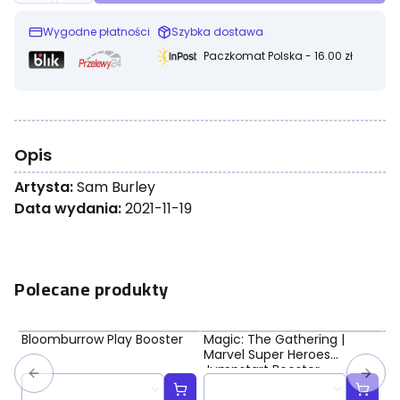
Wygodne płatności
Szybka dostawa
Paczkomat Polska - 16.00 zł
Opis
Artysta:
Sam Burley
Data wydania:
2021-11-19
Polecane produkty
Bloomburrow Play Booster
Magic: The Gathering |
Ma
Marvel Super Heroes
Ma
Jumpstart Booster
Bo