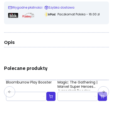
Wygodne płatności
Szybka dostawa
Paczkomat Polska - 16.00 zł
Opis
Polecane produkty
Bloomburrow Play Booster
Magic: The Gathering |
Ma
Marvel Super Heroes
Ma
Jumpstart Booster
Bo