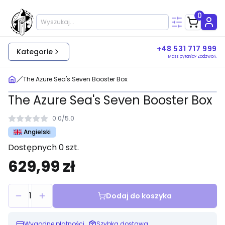
0
+48 531 717 999
Kategorie
Masz pytania? Zadzwoń.
The Azure Sea's Seven Booster Box
The Azure Sea's Seven Booster Box
0.0
/
5.0
Angielski
Dostępnych 0 szt.
629,99 zł
1
Dodaj do koszyka
Wygodne płatności
Szybka dostawa