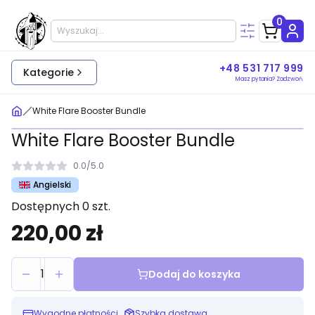
0
+48 531 717 999
Kategorie
Masz pytania? Zadzwoń.
White Flare Booster Bundle
White Flare Booster Bundle
0.0
/
5.0
Angielski
Dostępnych 0 szt.
220,00 zł
1
Dodaj do koszyka
Wygodne płatności
Szybka dostawa