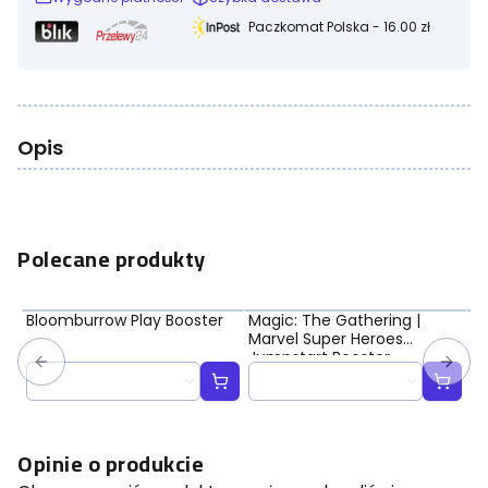
Paczkomat Polska - 16.00 zł
Opis
Polecane produkty
Bloomburrow Play Booster
Magic: The Gathering |
Ma
Marvel Super Heroes
Ma
Jumpstart Booster
Bo
Opinie o produkcie