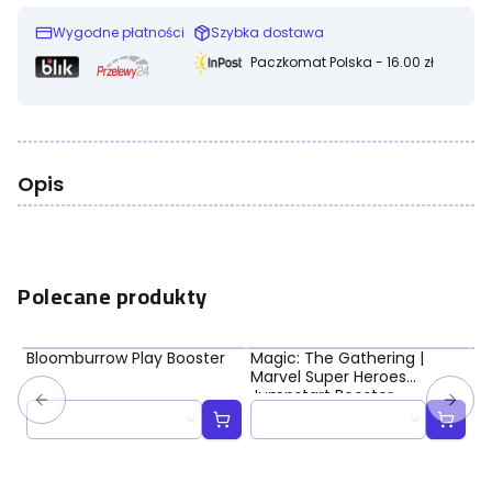
Wygodne płatności
Szybka dostawa
Paczkomat Polska - 16.00 zł
Opis
Polecane produkty
Bloomburrow Play Booster
Magic: The Gathering |
Ma
Marvel Super Heroes
Ma
Jumpstart Booster
Bo