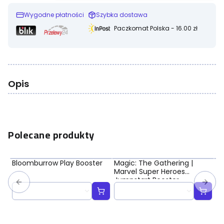
Wygodne płatności
Szybka dostawa
Paczkomat Polska - 16.00 zł
Opis
Polecane produkty
Bloomburrow Play Booster
Magic: The Gathering |
Ma
Marvel Super Heroes
Ma
Jumpstart Booster
Bo