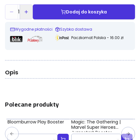
1
Dodaj do koszyka
Wygodne płatności
Szybka dostawa
Paczkomat Polska - 16.00 zł
Opis
Polecane produkty
Bloomburrow Play Booster
Magic: The Gathering |
Ma
Marvel Super Heroes
Ma
Jumpstart Booster
Bo