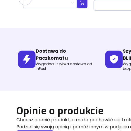
Jumpstart Boos
Dostawa do
Sz
Paczkomatu
BLI
Wygodna i szybka dostawa od
Wygo
InPost
bezp
Opinie o produkcie
Chcesz ocenić produkt, a może pochawlić się tra
Podziel się swoją opinią i pomóż innym w podjęciu 