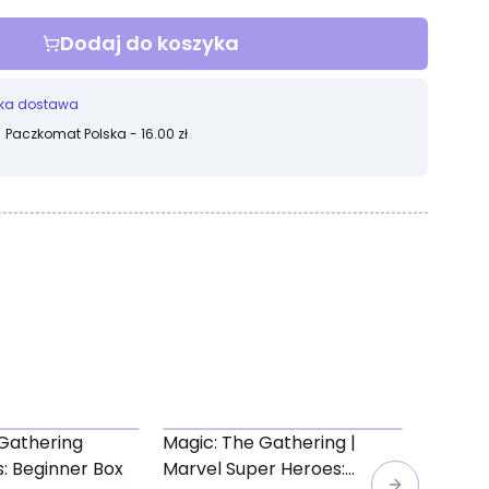
Dodaj do koszyka
ka dostawa
Paczkomat Polska - 16.00 zł
Gathering
Magic: The Gathering |
Magic: 
: Beginner Box
Marvel Super Heroes:
Marvel