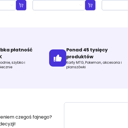
ter
Booster
ybka płatność
Ponad 45 tysięcy
K
produktów
dnie, szybko i
Karty MTG, Pokemon, akcesoria i
iecznie
planszówki
fieniem czegoś fajnego?
decyzji!