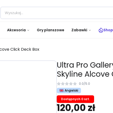
Akcesoria
Gry planszowe
Zabawki
Shop
lcove Click Deck Box
Ultra Pro Galle
Skyline Alcove 
0.0
/
5.0
Angielski
Dostępnych 0 szt.
120,00 zł