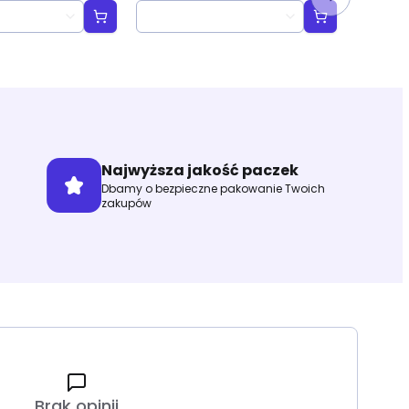
"Heroes United" Scene Box
"Villai
Box
Najwyższa jakość paczek
Dbamy o bezpieczne pakowanie Twoich
zakupów
Brak opinii