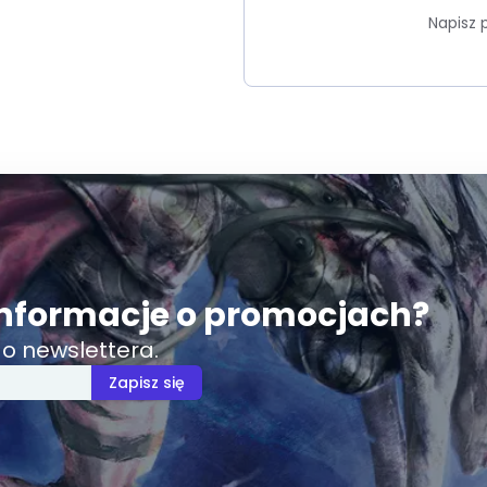
Napisz 
nformacje o promocjach?
o newslettera.
Zapisz się