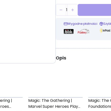
1
Wygodne płatności
Szyb
Opis
ering |
Magic: The Gathering |
Magic: The 
eroes
Marvel Super Heroes Play
Foundations