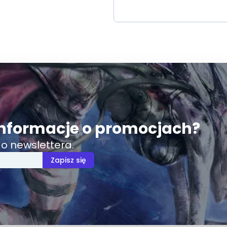
nformacje o promocjach?
o newslettera.
Zapisz się