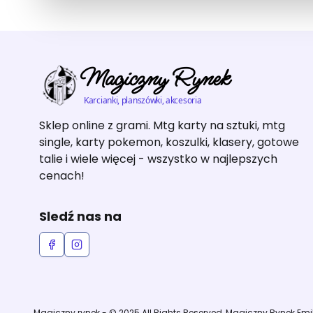
Magiczny Rynek
Karcianki, planszówki, akcesoria
Sklep online z grami. Mtg karty na sztuki, mtg
single, karty pokemon, koszulki, klasery, gotowe
talie i wiele więcej - wszystko w najlepszych
cenach!
Sledź nas na
Magiczny rynek - © 2025 All Rights Reserved, Magiczny Rynek Em