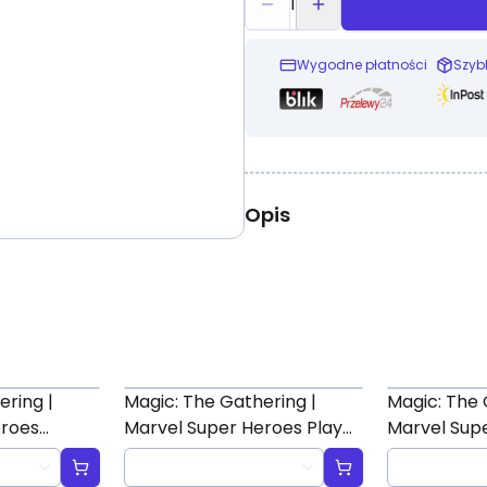
1
Wygodne płatności
Szyb
Opis
ering |
Magic: The Gathering |
Magic: The 
eroes
Marvel Super Heroes Play
Marvel Supe
ter
Booster
"Heroes Uni