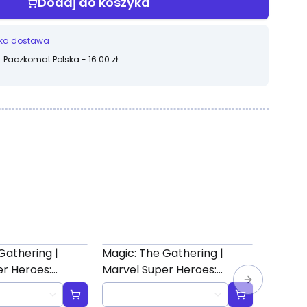
Dodaj do koszyka
ka dostawa
Paczkomat Polska - 16.00 zł
Gathering |
Magic: The Gathering |
Magic:
r Heroes:
Marvel Super Heroes:
Founda
ted" Scene Box
"Villains Unleashed" Scene
Box