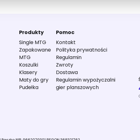
Produkty
Pomoc
Single MTG
Kontakt
Zapakowane
Polityka prywatności
MTG
Regulamin
Koszulki
Zwroty
Klasery
Dostawa
Maty do gry
Regulamin wypożyczalni
Pudełka
gier planszowych
il Paszko NIP: 9662079301 REGON:368321762