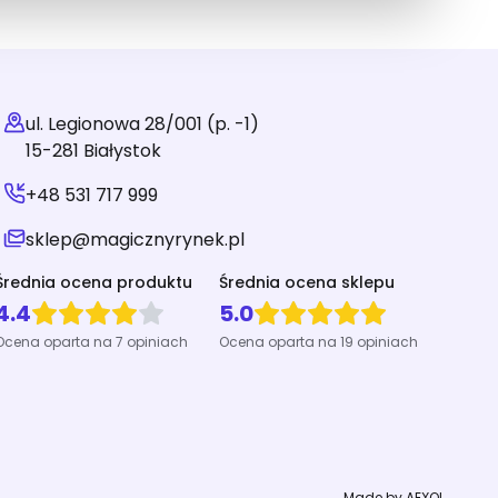
ul. Legionowa 28/001 (p. -1)
15-281 Białystok
+48 531 717 999
sklep@magicznyrynek.pl
Średnia ocena produktu
Średnia ocena sklepu
4.4
5.0
Ocena oparta na 7 opiniach
Ocena oparta na 19 opiniach
Made by AEXOL