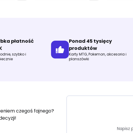
ybka płatność
Ponad 45 tysięcy
K
produktów
dnie, szybko i
Karty MTG, Pokemon, akcesoria i
iecznie
planszówki
fieniem czegoś fajnego?
decyzji!
Napisz 