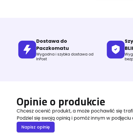
Dostawa do
Sz
Paczkomatu
BLI
Wygodna i szybka dostawa od
Wygo
InPost
bezp
Opinie o produkcie
Chcesz ocenić produkt, a może pochawlić się tra
Podziel się swoją opinią i pomóż innym w podjęciu 
Napisz opinię