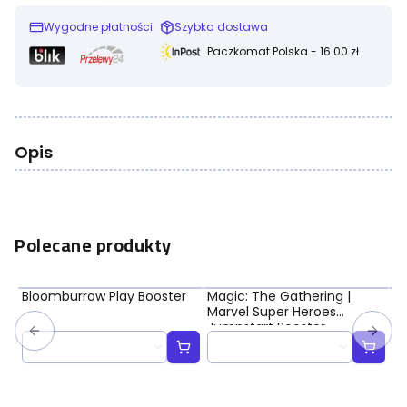
Wygodne płatności
Szybka dostawa
Paczkomat Polska - 16.00 zł
Opis
Polecane produkty
Bloomburrow Play Booster
Magic: The Gathering |
Ma
Marvel Super Heroes
Ma
Jumpstart Booster
Bo