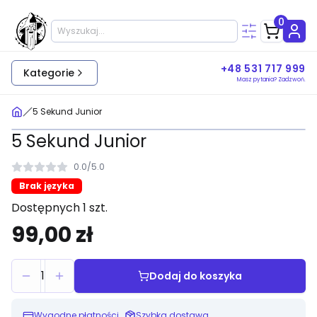
0
+48 531 717 999
Kategorie
Masz pytania? Zadzwoń.
5 Sekund Junior
5 Sekund Junior
0.0
/
5.0
Brak języka
Dostępnych 1 szt.
99,00 zł
1
Dodaj do koszyka
Wygodne płatności
Szybka dostawa