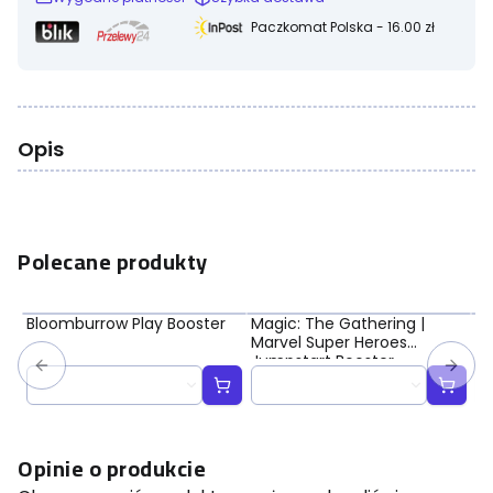
Paczkomat Polska - 16.00 zł
Opis
Polecane produkty
Bloomburrow Play Booster
Magic: The Gathering |
Ma
Marvel Super Heroes
Ma
Jumpstart Booster
Bo
Opinie o produkcie