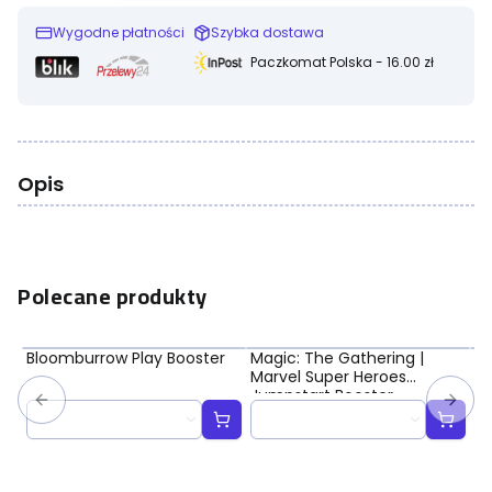
Wygodne płatności
Szybka dostawa
Paczkomat Polska - 16.00 zł
Opis
Polecane produkty
Bloomburrow Play Booster
Magic: The Gathering |
Ma
Marvel Super Heroes
Ma
Jumpstart Booster
Bo