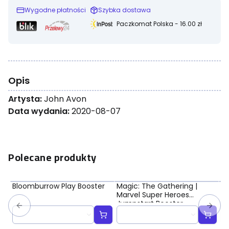
Wygodne płatności
Szybka dostawa
Paczkomat Polska - 16.00 zł
Opis
Artysta:
John Avon
Data wydania:
2020-08-07
Polecane produkty
Bloomburrow Play Booster
Magic: The Gathering |
Ma
Marvel Super Heroes
Ma
Jumpstart Booster
Bo