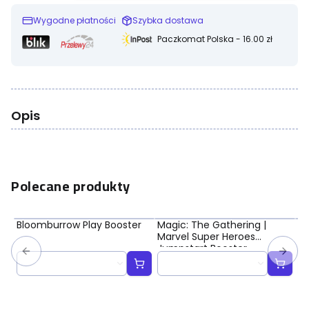
Wygodne płatności
Szybka dostawa
Paczkomat Polska - 16.00 zł
Opis
Polecane produkty
Bloomburrow Play Booster
Magic: The Gathering |
Ma
Marvel Super Heroes
Ma
Jumpstart Booster
Bo