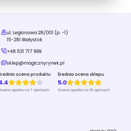
ul. Legionowa 28/001 (p. -1)
15-281 Białystok
+48 531 717 999
sklep@magicznyrynek.pl
Średnia ocena produktu
Średnia ocena sklepu
4.4
5.0
Ocena oparta na 7 opiniach
Ocena oparta na 19 opiniach
Made by AEXOL