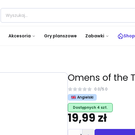
Akcesoria
Gry planszowe
Zabawki
Shop
Omens of the T
0.0
/
5.0
Angielski
Dostępnych 4 szt.
19,99 zł