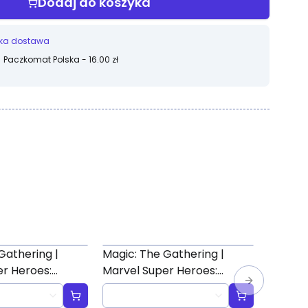
Dodaj do koszyka
ka dostawa
Paczkomat Polska - 16.00 zł
Gathering |
Magic: The Gathering |
Magic:
r Heroes:
Marvel Super Heroes:
Founda
ted" Scene Box
"Villains Unleashed" Scene
Box