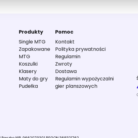
Produkty
Pomoc
Single MTG
Kontakt
Zapakowane
Polityka prywatności
MTG
Regulamin
Koszulki
Zwroty
Klasery
Dostawa
Maty do gry
Regulamin wypożyczalni
Pudełka
gier planszowych
il Paszko NIP: 9662079301 REGON:368321762