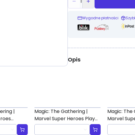
1
Wygodne płatności
Szyb
Opis
ering |
Magic: The Gathering |
Magic: The 
eroes
Marvel Super Heroes Play
Marvel Supe
ter
Booster
"Heroes Uni