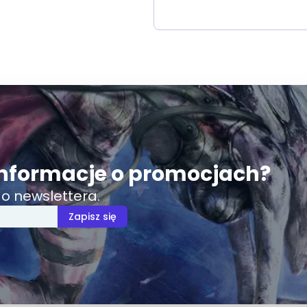
nformacje o promocjach?
o newslettera.
Zapisz się