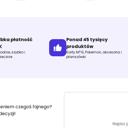
ybka płatność
Ponad 45 tysięcy
K
produktów
dnie, szybko i
Karty MTG, Pokemon, akcesoria i
iecznie
planszówki
fieniem czegoś fajnego?
decyzji!
Napisz 