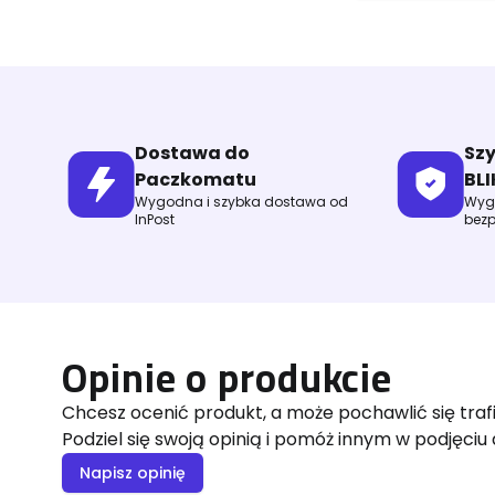
Dostawa do
Sz
Paczkomatu
BLI
Wygodna i szybka dostawa od
Wygo
InPost
bezp
Opinie o produkcie
Chcesz ocenić produkt, a może pochawlić się tra
Podziel się swoją opinią i pomóż innym w podjęciu 
Napisz opinię