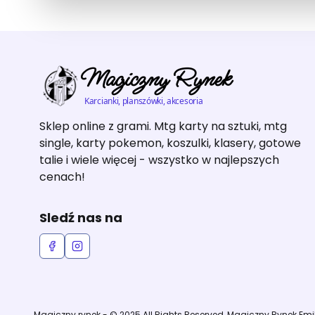
Magiczny Rynek
Karcianki, planszówki, akcesoria
Sklep online z grami. Mtg karty na sztuki, mtg
single, karty pokemon, koszulki, klasery, gotowe
talie i wiele więcej - wszystko w najlepszych
cenach!
Sledź nas na
Magiczny rynek - © 2025 All Rights Reserved, Magiczny Rynek Em