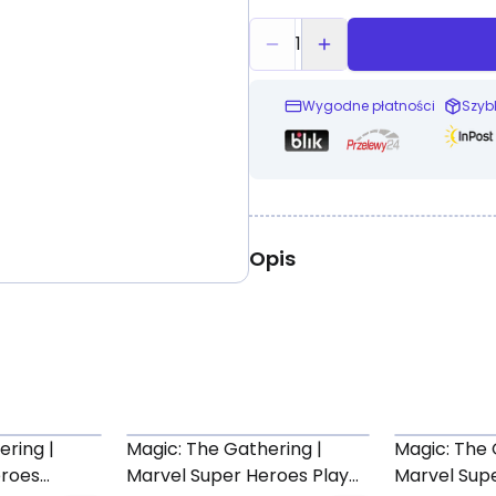
1
Wygodne płatności
Szyb
Opis
ering |
Magic: The Gathering |
Magic: The 
eroes
Marvel Super Heroes Play
Marvel Supe