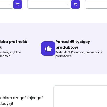
ter
Booster
"Heroes Uni
ybka płatność
Ponad 45 tysięcy
K
produktów
dnie, szybko i
Karty MTG, Pokemon, akcesoria i
iecznie
planszówki
fieniem czegoś fajnego?
decyzji!