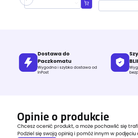
Jumpstart Boos
Dostawa do
Sz
Paczkomatu
BLI
Wygodna i szybka dostawa od
Wygo
InPost
bezp
Opinie o produkcie
Chcesz ocenić produkt, a może pochawlić się tra
Podziel się swoją opinią i pomóż innym w podjęciu 