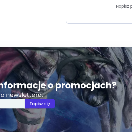
Napisz 
nformacje o promocjach?
o newslettera.
Zapisz się