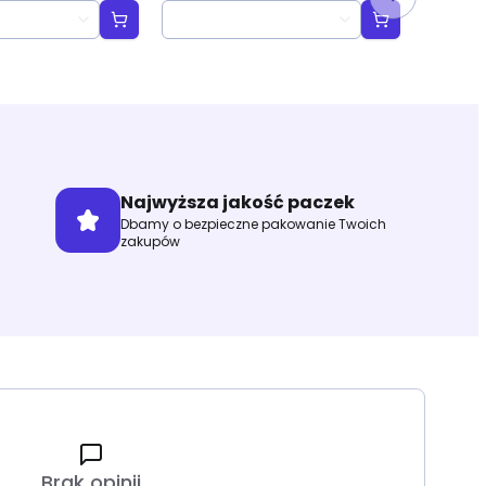
ted" Scene Box
"Villains Unleashed" Scene
Box
Najwyższa jakość paczek
Dbamy o bezpieczne pakowanie Twoich
zakupów
Brak opinii