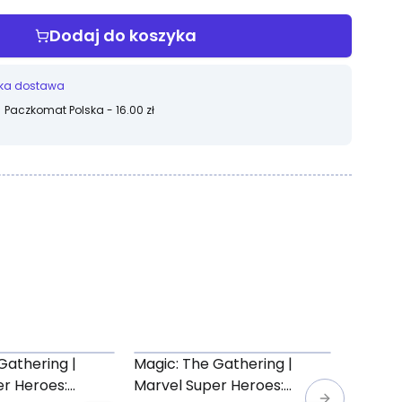
Dodaj do koszyka
ka dostawa
Paczkomat Polska - 16.00 zł
Gathering |
Magic: The Gathering |
Magic:
r Heroes:
Marvel Super Heroes:
Founda